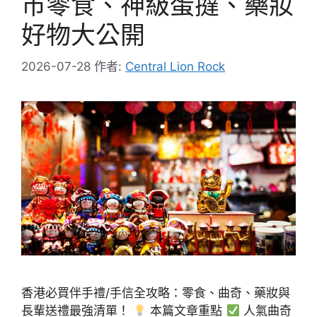
市零食、神級蛋撻、藥妝
好物大公開
2026-07-28
作者:
Central Lion Rock
香港必買伴手禮/手信全攻略：零食、曲奇、藥妝與
長輩送禮最強清單！
本篇文章重點
人氣曲奇