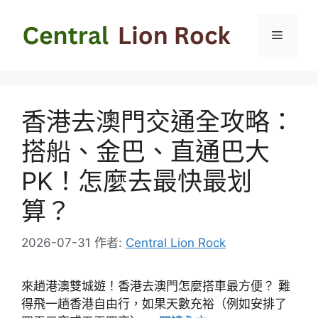
跳
至
選
主
要
單
內
容
香港去澳門交通全攻略：
搭船、金巴、直通巴大
PK！怎麼去最快最划
算？
2026-07-31
作者:
Central Lion Rock
來趟港澳雙城遊！香港去澳門怎麼搭車最方便？ 難
得飛一趟香港自由行，如果天數充裕（例如安排了