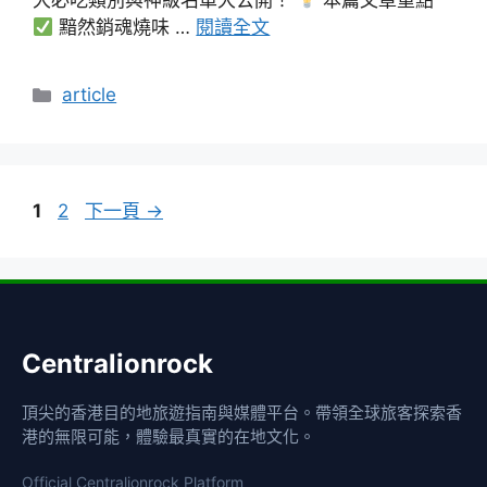
大必吃類別與神級名單大公開！
本篇文章重點
黯然銷魂燒味 …
閱讀全文
分
article
類
頁
頁
1
2
下一頁
→
面
面
Centralionrock
頂尖的香港目的地旅遊指南與媒體平台。帶領全球旅客探索香
港的無限可能，體驗最真實的在地文化。
Official Centralionrock Platform