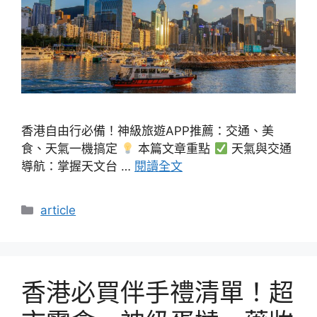
香港自由行必備！神級旅遊APP推薦：交通、美
食、天氣一機搞定
本篇文章重點
天氣與交通
導航：掌握天文台 …
閱讀全文
分
article
類
香港必買伴手禮清單！超